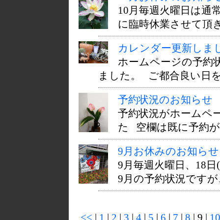
10月毎週火曜日は通
に臨時休業させて頂きます
カレンダー更新しま
ホームページの予約状
ました。 ご都合良い日をご
予約状況のお知らせ 横
予約状況がホームペ
た 空欄は既に予約が入
9月お休みのお知らせ 横
9月毎週火曜日、18
9月の予約状況ですが、
<<
|
1
|
2
|
3
|
4
|
5
|
6
|
7
|
8
| 9 |
1