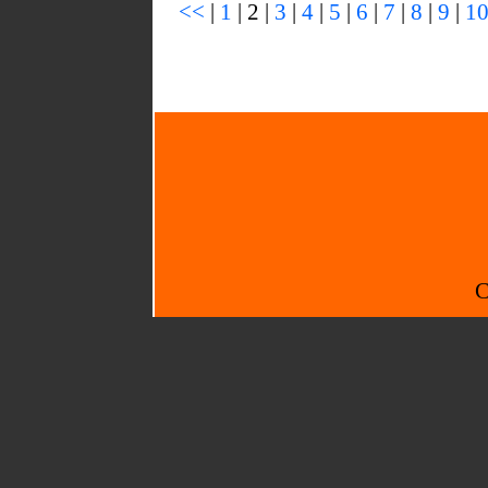
<<
|
1
| 2 |
3
|
4
|
5
|
6
|
7
|
8
|
9
|
1
C